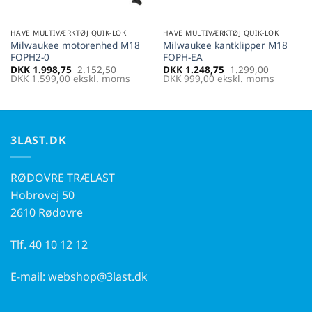
HAVE MULTIVÆRKTØJ QUIK-LOK
HAVE MULTIVÆRKTØJ QUIK-LOK
Milwaukee motorenhed M18
Milwaukee kantklipper M18
FOPH2-0
FOPH-EA
DKK
1.998,75
2.152,50
DKK
1.248,75
1.299,00
DKK
1.599,00
ekskl. moms
DKK
999,00
ekskl. moms
3LAST.DK
RØDOVRE TRÆLAST
Hobrovej 50
2610 Rødovre
Tlf.
40 10 12 12
E-mail:
webshop@3last.dk