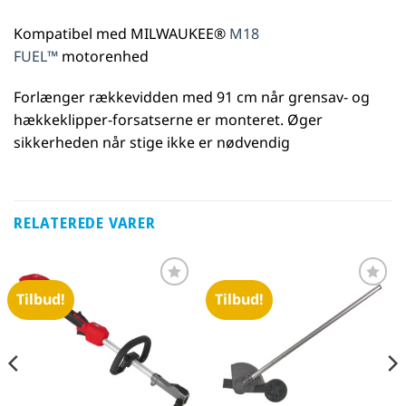
Kompatibel med MILWAUKEE®
M18
FUEL™
motorenhed
Forlænger rækkevidden med 91 cm når grensav- og
hækkeklipper-forsatserne er monteret. Øger
sikkerheden når stige ikke er nødvendig
RELATEREDE VARER
Tilbud!
Tilbud!
Føj til
Føj til
favoritter
favoritter