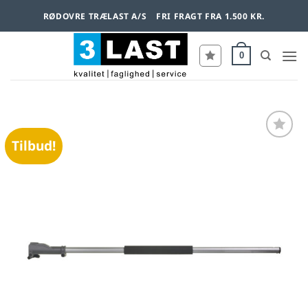
Fortsæt
RØDOVRE TRÆLAST A/S
FRI FRAGT FRA 1.500 KR.
til
indhold
0
Tilbud!
Føj til
favoritter