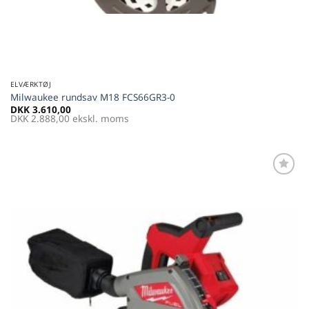
ELVÆRKTØJ
Milwaukee rundsav M18 FCS66GR3-0
DKK
3.610,00
DKK
2.888,00
ekskl. moms
Føj til
favoritter