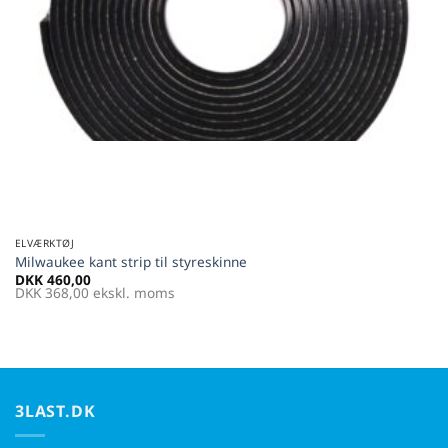
ELVÆRKTØJ
Milwaukee kant strip til styreskinne
DKK
460,00
DKK
368,00
ekskl. moms
3LAST.DK