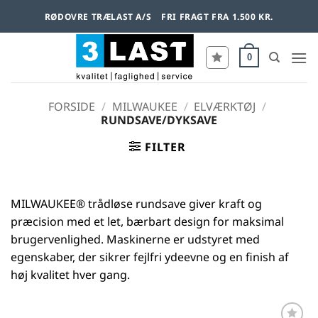
Fortsæt
RØDOVRE TRÆLAST A/S
FRI FRAGT FRA 1.500 KR.
til
indhold
0
FORSIDE
/
MILWAUKEE
/
ELVÆRKTØJ
/
RUNDSAVE/DYKSAVE
FILTER
MILWAUKEE® trådløse rundsave giver kraft og
præcision med et let, bærbart design for maksimal
brugervenlighed. Maskinerne er udstyret med
egenskaber, der sikrer fejlfri ydeevne og en finish af
høj kvalitet hver gang.