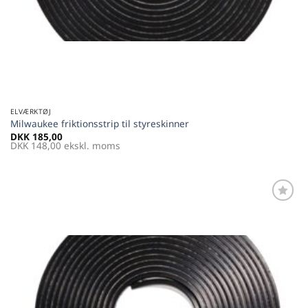
ELVÆRKTØJ
Milwaukee friktionsstrip til styreskinner
DKK
185,00
DKK
148,00
ekskl. moms
Føj til
favoritter