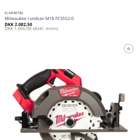
ELVÆRKTØJ
Milwaukee rundsav M18 FCS552-0
DKK
2.082,50
DKK
1.666,00
ekskl. moms
Føj til
favoritter