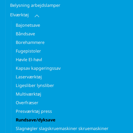
Belysning arbejdslamper
Elværktøj
Bajonetsave
Båndsave
Borehammere
Fugepistoler
Høvle El-høvl
Kapsav kapgeringssav
Laserværktøj
Ligesliber lynsliber
Multiværktøj
Overfræser
Presværktøj press
Rundsave/dyksave
Slagnøgler slagskruemaskiner skruemaskiner