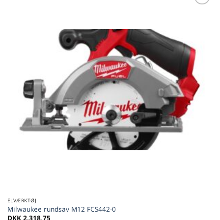
Føj til
favoritter
ELVÆRKTØJ
Milwaukee rundsav M12 FCS442-0
DKK
2.318,75