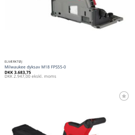
ELVÆRKTØJ
Milwaukee dyksav M18 FPS55-0
DKK
3.683,75
DKK
2.947,00
ekskl. moms
Føj til
favoritter