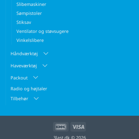
Slibemaskiner
Sømpistoler
Stiksav
Ventilator og støvsugere
Vinkelslibere
Håndværktøj
Haveværktøj
Packout
Radio og højtaler
Tilbehør
DanKort
Visa
3last.dk
© 2026