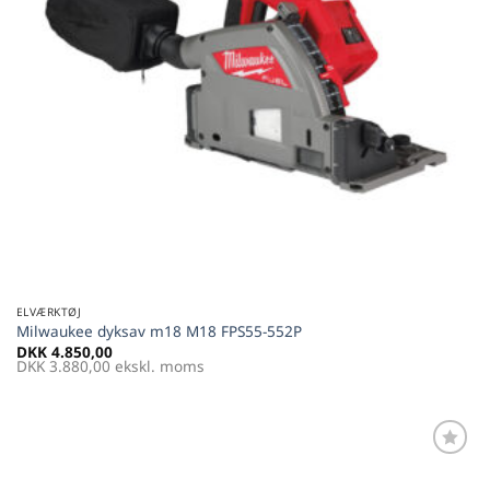
ELVÆRKTØJ
Milwaukee dyksav m18 M18 FPS55-552P
DKK
4.850,00
DKK
3.880,00
ekskl. moms
Føj til
favoritter