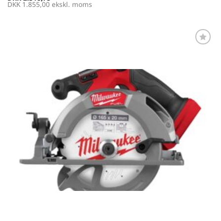
DKK
1.855,00
ekskl. moms
Føj til
favoritter