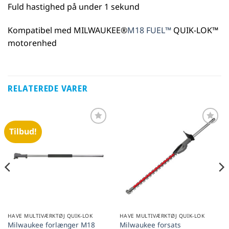
Fuld hastighed på under 1 sekund
Kompatibel med MILWAUKEE®
M18 FUEL™
QUIK-LOK™
motorenhed
RELATEREDE VARER
Tilbud!
Føj til
Føj til
favoritter
favoritter
HAVE MULTIVÆRKTØJ QUIK-LOK
HAVE MULTIVÆRKTØJ QUIK-LOK
Milwaukee forlænger M18
Milwaukee forsats