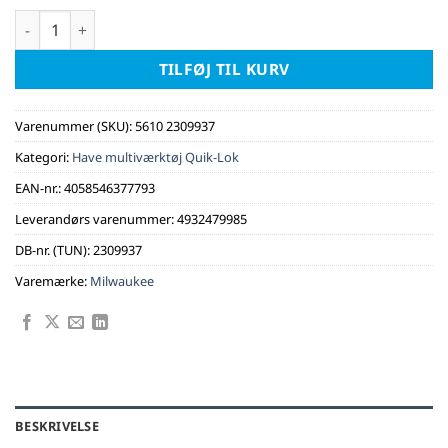
Milwaukee børsteforsats M18 FOPH-BBA antal
TILFØJ TIL KURV
Varenummer (SKU):
5610 2309937
Kategori:
Have multiværktøj Quik-Lok
EAN-nr.:
4058546377793
Leverandørs varenummer:
4932479985
DB-nr. (TUN):
2309937
Varemærke:
Milwaukee
BESKRIVELSE