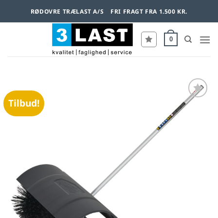
Fortsæt
RØDOVRE TRÆLAST A/S
FRI FRAGT FRA 1.500 KR.
til
indhold
0
Tilbud!
Føj til
favoritter