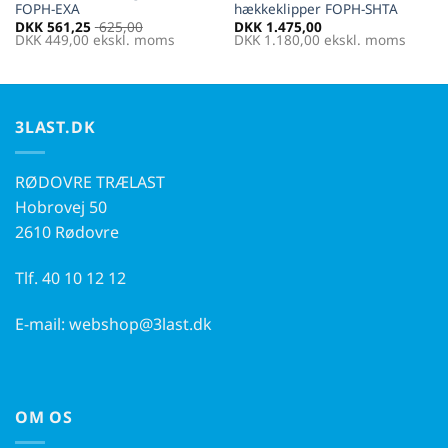
FOPH-EXA
hækkeklipper FOPH-SHTA
DKK
561,25
625,00
DKK
1.475,00
DKK
449,00
ekskl. moms
DKK
1.180,00
ekskl. moms
3LAST.DK
RØDOVRE TRÆLAST
Hobrovej 50
2610 Rødovre
Tlf.
40 10 12 12
E-mail:
webshop@3last.dk
OM OS