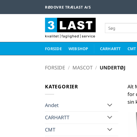
Fortsæt
RØDOVRE TRÆLAST A/S
til
indhold
Søg
efter:
FORSIDE
WEBSHOP
CARHARTT
CMT
FORSIDE
/
MASCOT
/
UNDERTØJ
KATEGORIER
Alt 
for 
sin 
Andet
CARHARTT
CMT