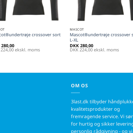
+
COT
MASCOT
ot®undertrøje crossover sort
Mascot®undertrøje crossover 
L-XL
280,00
DKK
280,00
224,00
ekskl. moms
DKK
224,00
ekskl. moms
OM OS
3last.dk tilbyder håndpluk
kvalitetsprodukter og
fremragende service. Vi sø
for hurtig og sikker leverin
personlig rådgivning - og vi