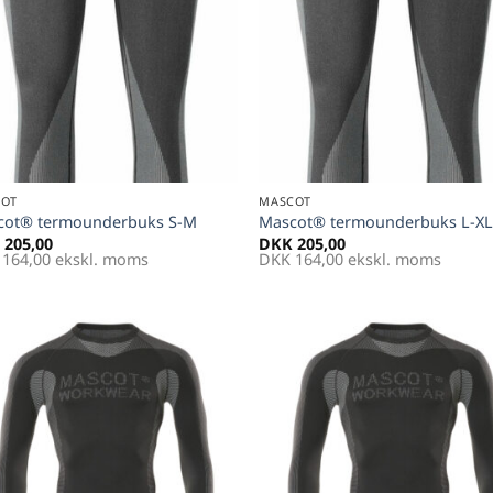
+
COT
MASCOT
cot® termounderbuks S-M
Mascot® termounderbuks L-X
205,00
DKK
205,00
164,00
ekskl. moms
DKK
164,00
ekskl. moms
Føj til
Føj 
favoritter
favori