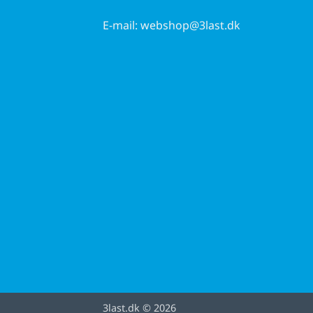
E-mail:
webshop@3last.dk
3last.dk
© 2026