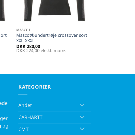
+
MASCOT
sort
Mascot®undertrøje crossover sort
XXL-XXXL
DKK
280,00
DKK
224,00
ekskl. moms
KATEGORIER
kede
Andet
CARHARTT
rger
g og
CMT