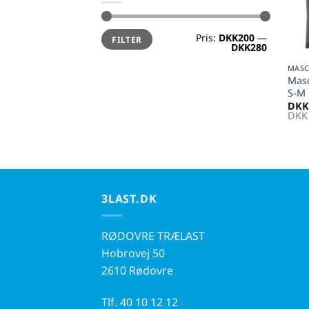
Mindste
Højeste
Pris:
DKK200
—
FILTER
pris
pris
+
DKK280
MAS
Masc
S-M
DKK
DKK
3LAST.DK
RØDOVRE TRÆLAST
Hobrovej 50
2610 Rødovre
Tlf.
40 10 12 12