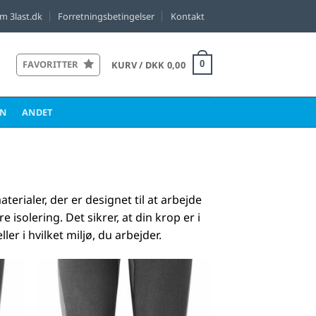
m 3last.dk
Forretningsbetingelser
Kontakt
FAVORITTER
KURV /
DKK
0,00
0
EN
ANDET
erialer, der er designet til at arbejde
 isolering. Det sikrer, at din krop er i
r i hvilket miljø, du arbejder.
til
Føj til
tter
favoritter