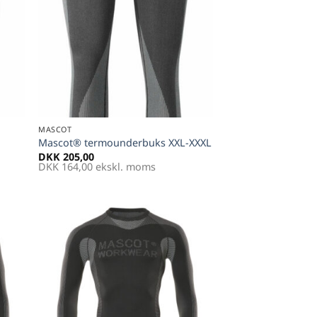
+
MASCOT
L
Mascot® termounderbuks XXL-XXXL
DKK
205,00
DKK
164,00
ekskl. moms
til
Føj til
tter
favoritter