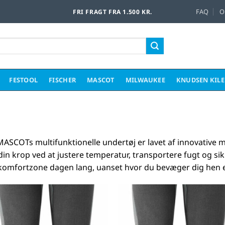
FAQ
O
FRI FRAGT FRA 1.500 KR.
FESTOOL
FISCHER
MASCOT
MILWAUKEE
KNUDSEN KIL
MASCOTs multifunktionelle undertøj er lavet af innovative mat
din krop ved at justere temperatur, transportere fugt og sikre
komfortzone dagen lang, uanset hvor du bevæger dig hen elle
Føj til
Føj 
favoritter
favori