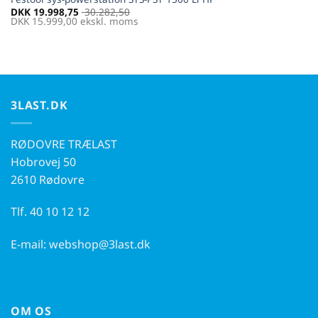
DKK
19.998,75
30.282,50
DKK
15.999,00
ekskl. moms
3LAST.DK
RØDOVRE TRÆLAST
Hobrovej 50
2610 Rødovre
Tlf.
40 10 12 12
E-mail:
webshop@3last.dk
OM OS