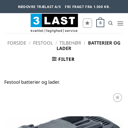
Fortsæt
RØDOVRE TRÆLAST A/S
FRI FRAGT FRA 1.500 KR.
til
indhold
0
FORSIDE
/
FESTOOL
/
TILBEHØR
/
BATTERIER OG
LADER
FILTER
Festool batterier og lader.
Føj til
favoritter