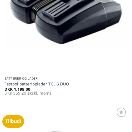
BATTERIER OG LADER
Festool batterioplader TCL 6 DUO
DKK
1.199,00
DKK
959,20
ekskl. moms
Tilbud!
Føj til
favoritter