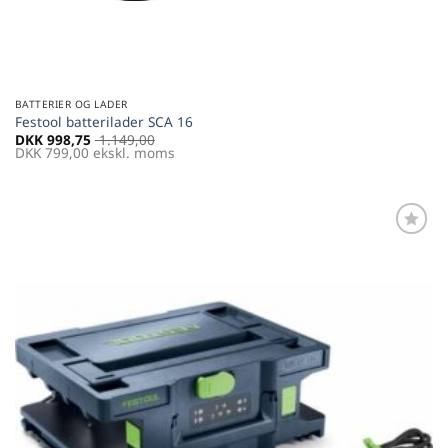
BATTERIER OG LADER
Festool batterilader SCA 16
DKK
998,75
1.149,00
DKK
799,00
ekskl. moms
Føj til
favoritter