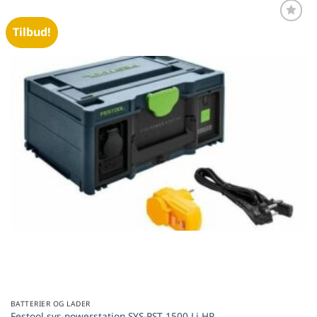
Tilbud!
Føj til
favoritter
BATTERIER OG LADER
Festool sys-powerstation SYS-PST 1500 Li HP