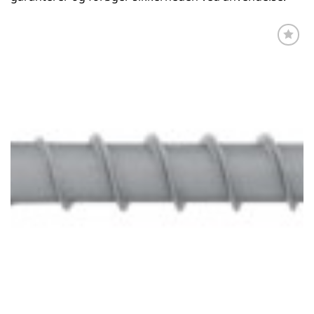
Føj til
favoritter