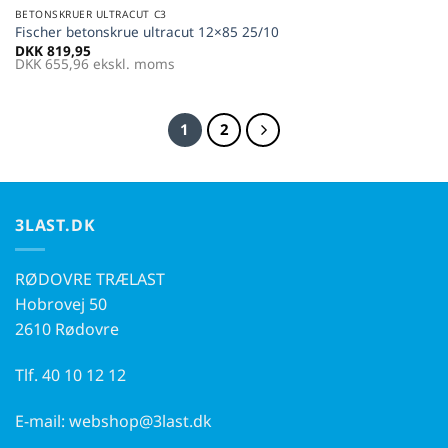
BETONSKRUER ULTRACUT C3
Fischer betonskrue ultracut 12×85 25/10
DKK
819,95
DKK
655,96
ekskl. moms
1
2
3LAST.DK
RØDOVRE TRÆLAST
Hobrovej 50
2610 Rødovre
Tlf.
40 10 12 12
E-mail:
webshop@3last.dk