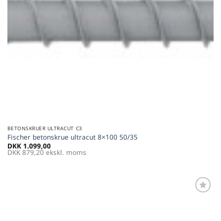
BETONSKRUER ULTRACUT C3
Fischer betonskrue ultracut 8×100 50/35
DKK
1.099,00
DKK
879,20
ekskl. moms
Føj til
favoritter