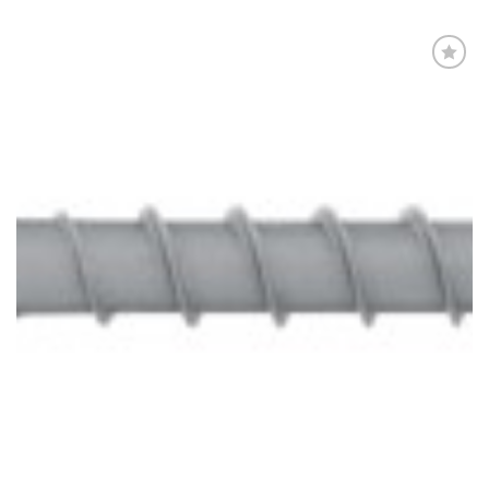
Føj til
favoritter