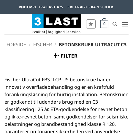
Fortsæt
RØDOVRE TRÆLAST A/S
FRI FRAGT FRA 1.500 KR.
til
indhold
0
FORSIDE
/
FISCHER
/
BETONSKRUER ULTRACUT C3
FILTER
Fischer UltraCut FBS II CP US betonskrue har en
innovativ overfladebehandling og er en kraftfuld
forankringsløsning for hurtig installation. Betonskruen
er godkendt til udendørs brug med en C3
klassificering i 25 år. ETA-godkendelse for revnet beton
og ikke-revnet beton, samt godkendelser for seismiske
belastninger og brandbestandighed klasse R 120,
garanterer og forøger sikkerheden ved anvendelse.