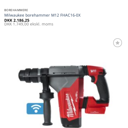
BOREHAMMERE
Milwaukee borehammer M12 FHAC16-0X
DKK
2.186,25
DKK
1.749,00
ekskl. moms
Føj til
favoritter