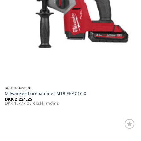
BOREHAMMERE
Milwaukee borehammer M18 FHAC16-0
DKK
2.221,25
DKK
1.777,00
ekskl. moms
Føj til
favoritter