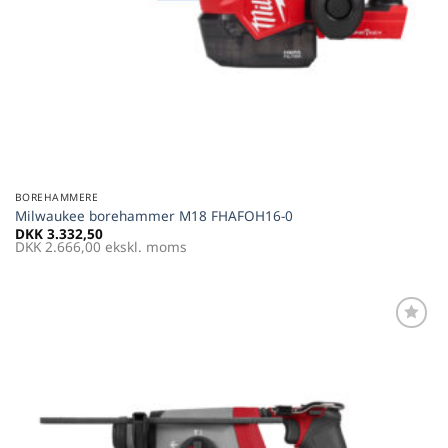
BOREHAMMERE
Milwaukee borehammer M18 FHAFOH16-0
DKK
3.332,50
DKK
2.666,00
ekskl. moms
Føj til
favoritter