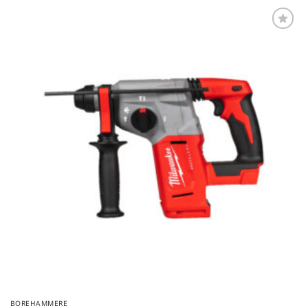
Føj til
favoritter
BOREHAMMERE