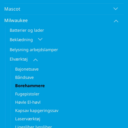
Mascot
Milwaukee
Batterier og lader
Beklædning
Belysning arbejdslamper
Elværktøj
Bajonetsave
Båndsave
Borehammere
Fugepistoler
Høvle El-høvl
Kapsav kapgeringssav
Laserværktøj
Ligesliber lynsliber