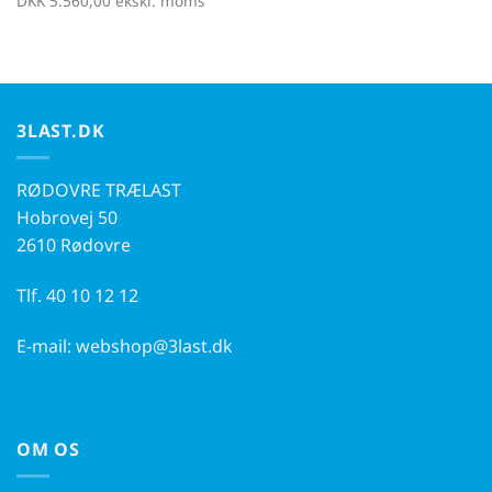
DKK
5.560,00
ekskl. moms
3LAST.DK
RØDOVRE TRÆLAST
Hobrovej 50
2610 Rødovre
Tlf.
40 10 12 12
E-mail:
webshop@3last.dk
OM OS