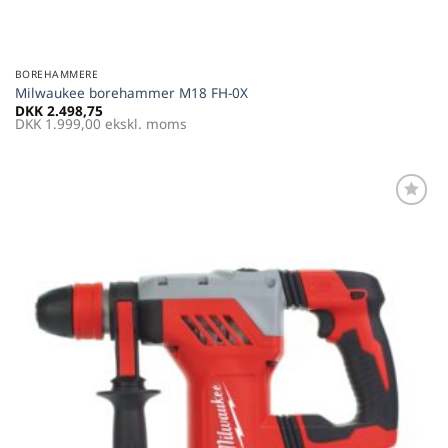
BOREHAMMERE
Milwaukee borehammer M18 FH-0X
DKK
2.498,75
DKK
1.999,00
ekskl. moms
Føj til
favoritter