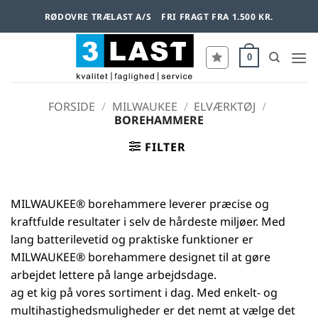
Fortsæt
RØDOVRE TRÆLAST A/S
FRI FRAGT FRA 1.500 KR.
til
indhold
0
FORSIDE
/
MILWAUKEE
/
ELVÆRKTØJ
/
BOREHAMMERE
FILTER
MILWAUKEE® borehammere leverer præcise og
kraftfulde resultater i selv de hårdeste miljøer. Med
lang batterilevetid og praktiske funktioner er
MILWAUKEE® borehammere designet til at gøre
arbejdet lettere på lange arbejdsdage.
ag et kig på vores sortiment i dag. Med enkelt- og
multihastighedsmuligheder er det nemt at vælge det