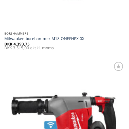
BOREHAMMERE
Milwaukee borehammer M18 ONEFHPX-0X
DKK
4.393,75
DKK
3.515,00
ekskl. moms
Føj til
favoritter