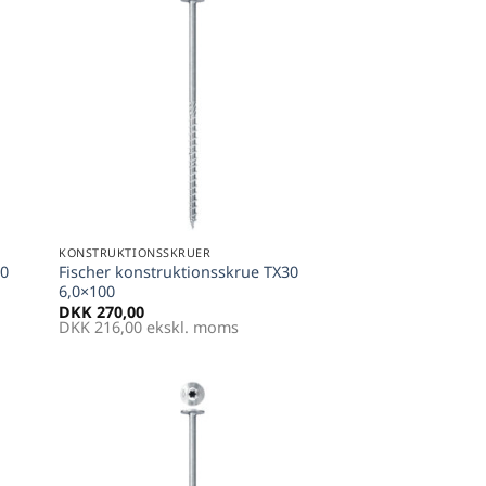
til
Føj til
tter
favoritter
+
KONSTRUKTIONSSKRUER
30
Fischer konstruktionsskrue TX30
6,0×100
DKK
270,00
DKK
216,00
ekskl. moms
til
Føj til
tter
favoritter