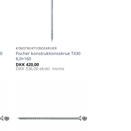
+
KONSTRUKTIONSSKRUER
30
Fischer konstruktionsskrue TX30
6,0×160
DKK
420,00
DKK
336,00
ekskl. moms
til
Føj til
tter
favoritter