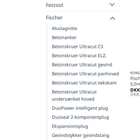
Festool
Fischer
Aluslagnitte
Betonanker
Betonskruer Ultracut C3
Betonskruer Ultracut ELZ.
+
Betonskruer Ultracut gevind
KONS
Betonskruer Ultracut panhoved
Fisc
Betonskruer Ultracut sekskant
5,0×
DKK
Betonskruer Ultracut
DKK
undersænket hoved
DuoPower intelligent plug
Duoseal 2-komponentplug
Ekspansionsplug
Gevindstykker gevindstang