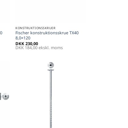
+
KONSTRUKTIONSSKRUER
40
Fischer konstruktionsskrue TX40
8,0×120
DKK
230,00
DKK
184,00
ekskl. moms
til
Føj til
tter
favoritter
+