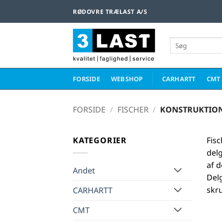
Fortsæt
RØDOVRE TRÆLAST A/S
til
indhold
Søg
efter:
FORSIDE
WEBSHOP
CARHARTT
CMT
FORSIDE
/
FISCHER
/
KONSTRUKTIO
KATEGORIER
Fis
del
af 
Andet
Delg
skr
CARHARTT
CMT