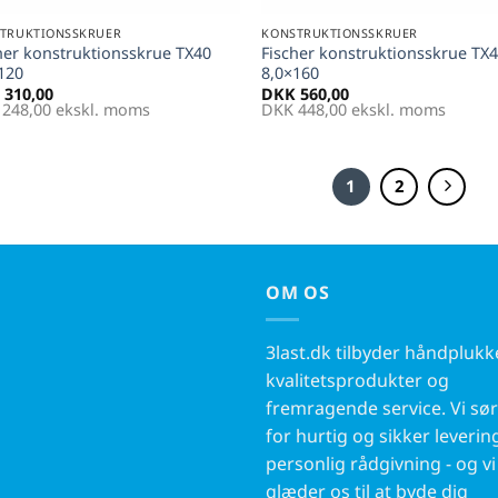
TRUKTIONSSKRUER
KONSTRUKTIONSSKRUER
her konstruktionsskrue TX40
Fischer konstruktionsskrue TX
120
8,0×160
310,00
DKK
560,00
248,00
ekskl. moms
DKK
448,00
ekskl. moms
1
2
OM OS
3last.dk tilbyder håndpluk
kvalitetsprodukter og
fremragende service. Vi sø
for hurtig og sikker leverin
personlig rådgivning - og vi
glæder os til at byde dig