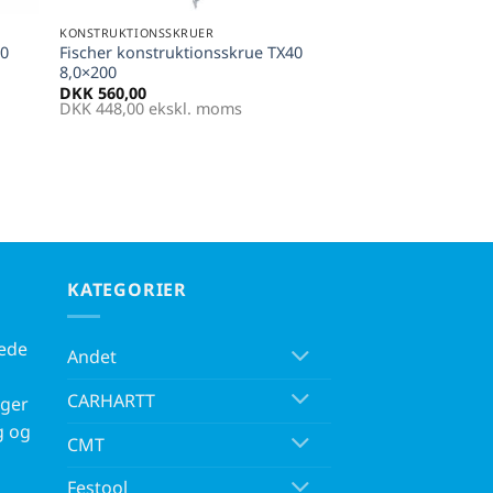
KONSTRUKTIONSSKRUER
40
Fischer konstruktionsskrue TX40
8,0×200
DKK
560,00
DKK
448,00
ekskl. moms
KATEGORIER
kede
Andet
CARHARTT
rger
g og
CMT
Festool