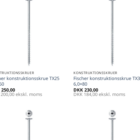
Føj til
Føj 
favoritter
favori
+
TRUKTIONSSKRUER
KONSTRUKTIONSSKRUER
her konstruktionsskrue TX25
Fischer konstruktionsskrue TX
60
6,0×80
250,00
DKK
230,00
200,00
ekskl. moms
DKK
184,00
ekskl. moms
Føj til
Føj 
favoritter
favori