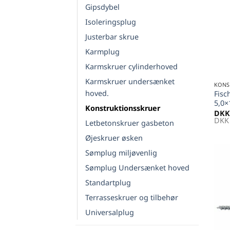
Gipsdybel
Isoleringsplug
Justerbar skrue
Karmplug
Karmskruer cylinderhoved
+
Karmskruer undersænket
KONS
hoved.
Fisc
5,0×
Konstruktionsskruer
DKK
DKK
Letbetonskruer gasbeton
Øjeskruer øsken
Sømplug miljøvenlig
Sømplug Undersænket hoved
Standartplug
Terrasseskruer og tilbehør
Universalplug