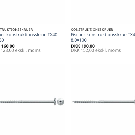
+
TRUKTIONSSKRUER
KONSTRUKTIONSSKRUER
her konstruktionsskrue TX40
Fischer konstruktionsskrue TX
80
8,0×100
160,00
DKK
190,00
128,00
ekskl. moms
DKK
152,00
ekskl. moms
Føj til
Føj 
favoritter
favori
+