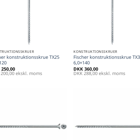
+
TRUKTIONSSKRUER
KONSTRUKTIONSSKRUER
her konstruktionsskrue TX25
Fischer konstruktionsskrue TX
120
6,0×140
250,00
DKK
360,00
200,00
ekskl. moms
DKK
288,00
ekskl. moms
Føj til
Føj 
favoritter
favori