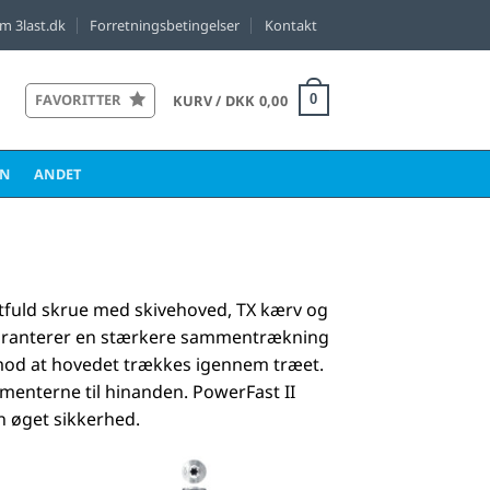
m 3last.dk
Forretningsbetingelser
Kontakt
FAVORITTER
KURV /
DKK
0,00
0
EN
ANDET
ftfuld skrue med skivehoved, TX kærv og
 garanterer en stærkere sammentrækning
mod at hovedet trækkes igennem træet.
ementerne til hinanden. PowerFast II
 øget sikkerhed.