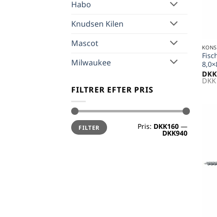
Habo
Knudsen Kilen
+
Mascot
KONS
Fisc
Milwaukee
8,0×
DKK
DKK
FILTRER EFTER PRIS
Mindste
Højeste
Pris:
DKK160
—
FILTER
pris
pris
DKK940
+