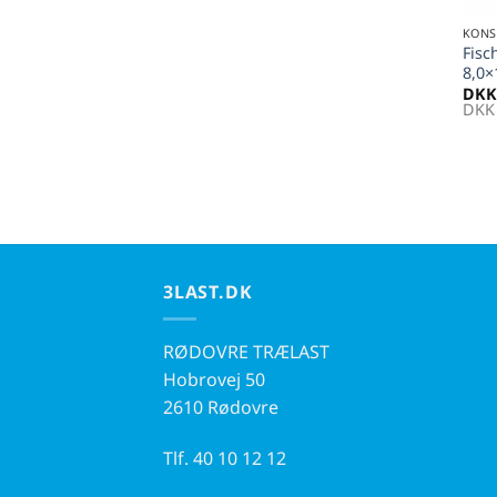
KONS
Fisc
8,0×
DKK
DKK
3LAST.DK
RØDOVRE TRÆLAST
Hobrovej 50
2610 Rødovre
Tlf.
40 10 12 12