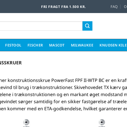
FAQ
O
FRI FRAGT FRA 1.500 KR.
FESTOOL
FISCHER
MASCOT
MILWAUKEE
KNUDSEN KIL
NSSKRUER
cher konstruktionsskrue PowerFast FPF II-WTP BC er en kra
gevind til brug i trækonstruktioner. Skivehovedet TX kærv
delene i trækonstruktionen og en markant øget modstand 
evindet sørger samtidig for en sikker fastgørelse af træel
uen kommer med en ETA-godkendelse, hvilket garanterer en