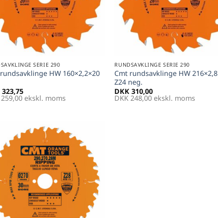
+
SAVKLINGE SERIE 290
RUNDSAVKLINGE SERIE 290
rundsavklinge HW 160×2,2×20
Cmt rundsavklinge HW 216×2,
Z24 neg.
323,75
DKK
310,00
259,00
ekskl. moms
DKK
248,00
ekskl. moms
Føj til
favoritter