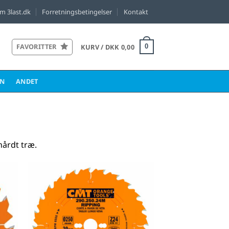
m 3last.dk
Forretningsbetingelser
Kontakt
FAVORITTER
KURV /
DKK
0,00
0
EN
ANDET
hårdt træ.
til
Føj til
tter
favoritter