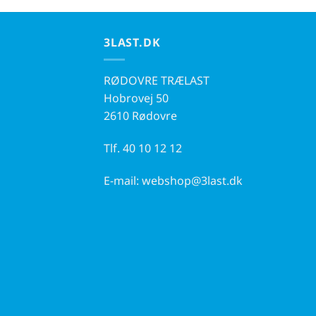
3LAST.DK
RØDOVRE TRÆLAST
Hobrovej 50
2610 Rødovre
Tlf.
40 10 12 12
E-mail:
webshop@3last.dk