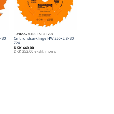
+
RUNDSAVKLINGE SERIE 290
8×30
Cmt rundsavklinge HW 250×2,8×30
Z24
DKK
440,00
DKK
352,00
ekskl. moms