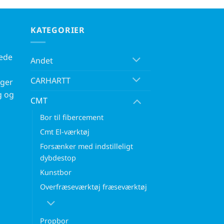
KATEGORIER
kede
Andet
CARHARTT
rger
g og
CMT
Bor til fibercement
Cmt El-værktøj
Forsænker med indstilleligt
dybdestop
Kunstbor
Overfræseværktøj fræseværktøj
Propbor