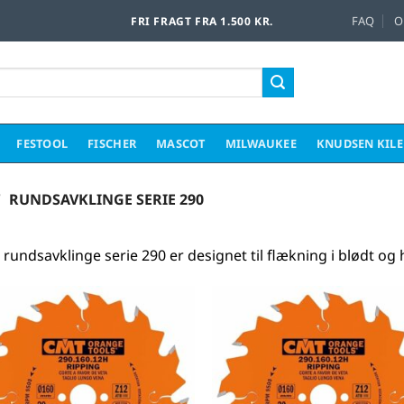
FAQ
O
FRI FRAGT FRA 1.500 KR.
FESTOOL
FISCHER
MASCOT
MILWAUKEE
KNUDSEN KIL
/
RUNDSAVKLINGE SERIE 290
rundsavklinge serie 290 er designet til flækning i blødt og 
Føj til
Føj 
favoritter
favori