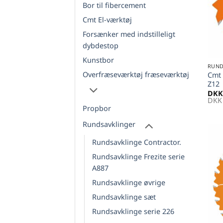
Bor til fibercement
Cmt El-værktøj
Forsænker med indstilleligt
dybdestop
+
Kunstbor
RUND
Overfræseværktøj fræseværktøj
Cmt 
Z12
DKK
DKK
Propbor
Rundsavklinger
Rundsavklinge Contractor.
Rundsavklinge Frezite serie
A887
Rundsavklinge øvrige
Rundsavklinge sæt
Rundsavklinge serie 226