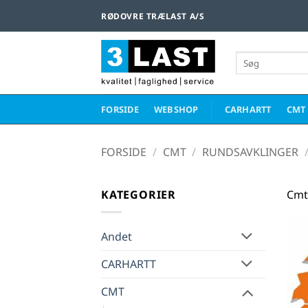
Fortsæt
RØDOVRE TRÆLAST A/S
til
indhold
Søg
efter:
FORSIDE
WEBSHOP
CARHARTT
CMT
FORSIDE
/
CMT
/
RUNDSAVKLINGER
KATEGORIER
Cmt 
Andet
CARHARTT
CMT