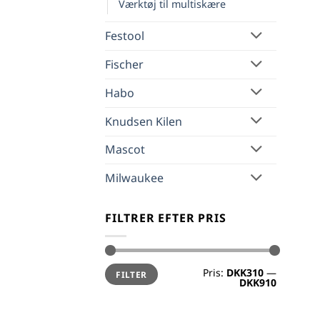
Værktøj til multiskære
Festool
Fischer
Habo
Knudsen Kilen
Mascot
Milwaukee
FILTRER EFTER PRIS
Mindste
Højeste
Pris:
DKK310
—
FILTER
pris
pris
DKK910