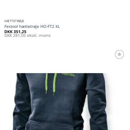
HÆTTETRØJE
Festool hættetrøje HO-FT2 XL
DKK
351,25
DKK
281,00
ekskl. moms
Føj til
favoritter