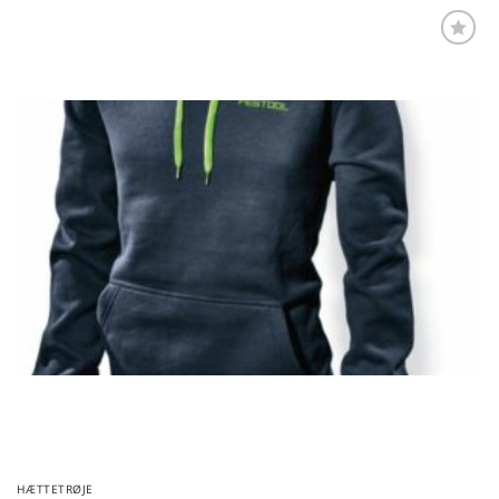
Føj til
favoritter
HÆTTETRØJE