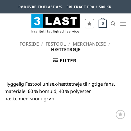
Fortsæt
RØDOVRE TRÆLAST A/S
FRI FRAGT FRA 1.500 KR.
til
indhold
0
FORSIDE
/
FESTOOL
/
MERCHANDISE
/
HÆTTETRØJE
FILTER
Hyggelig Festool unisex-hættetrøje til rigtige fans.
materiale: 60 % bomuld, 40 % polyester
hætte med snor i grøn
Føj til
favoritter