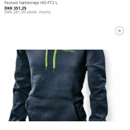
Festool hættetrøje HO-FT2 L
DKK
351,25
DKK
281,00
ekskl. moms
Føj til
favoritter