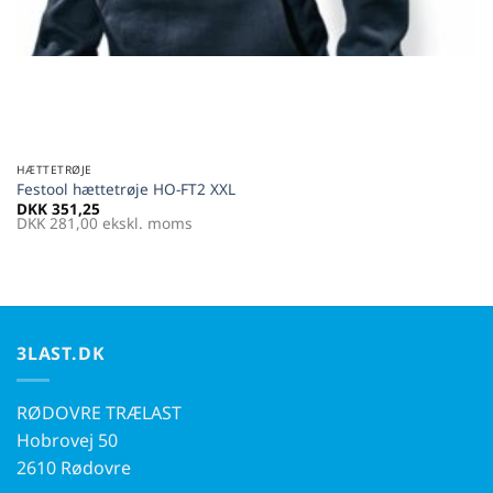
HÆTTETRØJE
Festool hættetrøje HO-FT2 XXL
DKK
351,25
DKK
281,00
ekskl. moms
3LAST.DK
RØDOVRE TRÆLAST
Hobrovej 50
2610 Rødovre