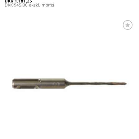
DKK
1.181,25
DKK
945,00
ekskl. moms
Føj til
favoritter