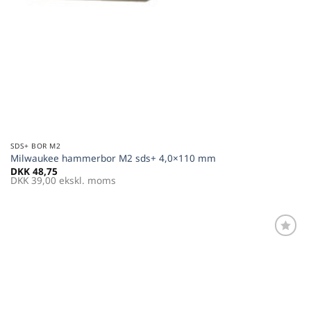
SDS+ BOR M2
Milwaukee hammerbor M2 sds+ 4,0×110 mm
DKK
48,75
DKK
39,00
ekskl. moms
Føj til
favoritter