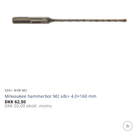
SDS+ BOR M2
Milwaukee hammerbor M2 sds+ 4,0×160 mm
DKK
62,50
DKK
50,00
ekskl. moms
Føj til