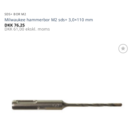
SDS+ BOR M2
Milwaukee hammerbor M2 sds+ 3,0×110 mm
DKK
76,25
DKK
61,00
ekskl. moms
Føj til
favoritter