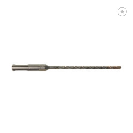
Føj til
favoritter