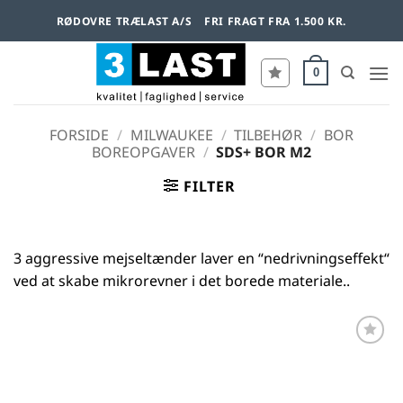
Fortsæt
RØDOVRE TRÆLAST A/S
FRI FRAGT FRA 1.500 KR.
til
indhold
0
FORSIDE
/
MILWAUKEE
/
TILBEHØR
/
BOR
BOREOPGAVER
/
SDS+ BOR M2
FILTER
3 aggressive mejseltænder laver en “nedrivningseffekt“
ved at skabe mikrorevner i det borede materiale..
Føj til
favoritter