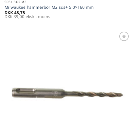
SDS+ BOR M2
Milwaukee hammerbor M2 sds+ 5,0×160 mm
DKK
48,75
DKK
39,00
ekskl. moms
Føj til
favoritter