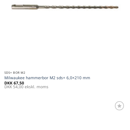
SDS+ BOR M2
Milwaukee hammerbor M2 sds+ 6,0×210 mm
DKK
67,50
DKK
54,00
ekskl. moms
Føj til
favoritter