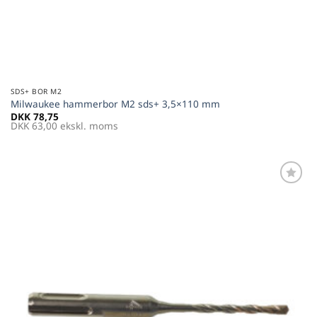
SDS+ BOR M2
Milwaukee hammerbor M2 sds+ 3,5×110 mm
DKK
78,75
DKK
63,00
ekskl. moms
Føj til
favoritter