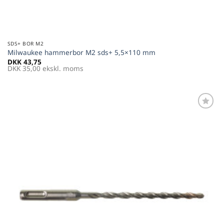
SDS+ BOR M2
Milwaukee hammerbor M2 sds+ 5,5×110 mm
DKK
43,75
DKK
35,00
ekskl. moms
Føj til
favoritter