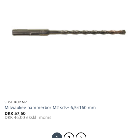
SDS+ BOR M2
Milwaukee hammerbor M2 sds+ 6,5×160 mm
DKK
57,50
DKK
46,00
ekskl. moms
1
2