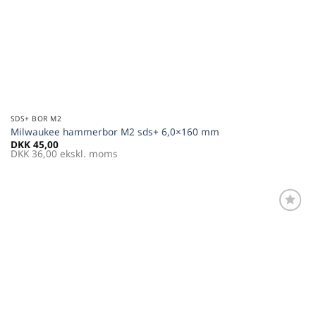
SDS+ BOR M2
Milwaukee hammerbor M2 sds+ 6,0×160 mm
DKK
45,00
DKK
36,00
ekskl. moms
Føj til
favoritter