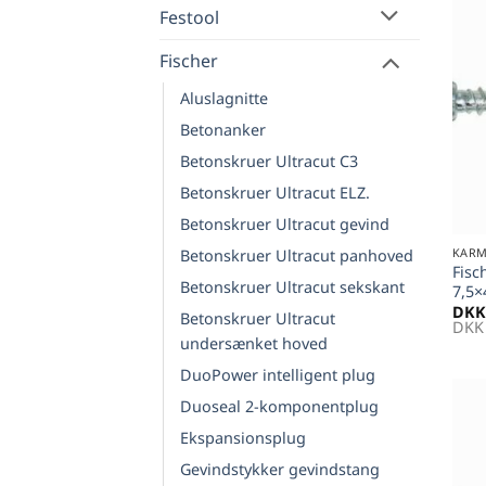
Festool
Fischer
Aluslagnitte
Betonanker
Betonskruer Ultracut C3
Betonskruer Ultracut ELZ.
+
Betonskruer Ultracut gevind
KARM
Betonskruer Ultracut panhoved
Fisc
Betonskruer Ultracut sekskant
7,5
DKK
Betonskruer Ultracut
DKK
undersænket hoved
DuoPower intelligent plug
Duoseal 2-komponentplug
Ekspansionsplug
Gevindstykker gevindstang