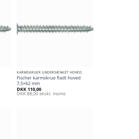
til
Føj til
tter
favoritter
+
.
KARMSKRUER UNDERSÆNKET HOVED.
Fischer karmskrue fladt hoved
7,5×62 mm
DKK
110,00
DKK
88,00
ekskl. moms
til
Føj til
tter
favoritter