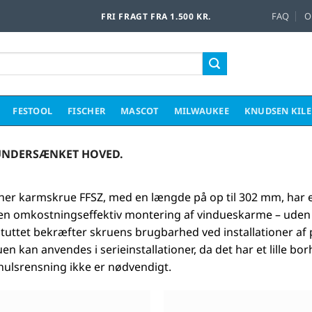
FAQ
O
FRI FRAGT FRA 1.500 KR.
FESTOOL
FISCHER
MASCOT
MILWAUKEE
KNUDSEN KIL
NDERSÆNKET HOVED.
cher karmskrue FFSZ, med en længde på op til 302 mm, har e
 en omkostningseffektiv montering af vindueskarme – uden 
tituttet bekræfter skruens brugbarhed ved installationer 
en kan anvendes i serieinstallationer, da det har et lille
hulsrensning ikke er nødvendigt.