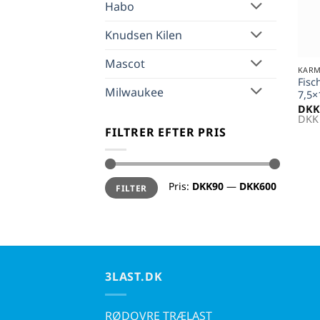
Habo
Knudsen Kilen
+
Mascot
KARM
Fisc
Milwaukee
7,5
DKK
DKK
FILTRER EFTER PRIS
Mindste
Højeste
Pris:
DKK90
—
DKK600
FILTER
pris
pris
3LAST.DK
RØDOVRE TRÆLAST