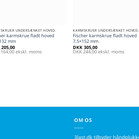
+
SKRUER UNDERSÆNKET HOVED.
KARMSKRUER UNDERSÆNKET HOVED
her karmskrue fladt hoved
Fischer karmskrue fladt hoved
×132 mm
7,5×152 mm
205,00
DKK
305,00
164,00
ekskl. moms
DKK
244,00
ekskl. moms
OM OS
3last.dk tilbyder håndpluk