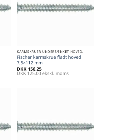
+
.
KARMSKRUER UNDERSÆNKET HOVED.
Fischer karmskrue fladt hoved
7,5×112 mm
DKK
156,25
DKK
125,00
ekskl. moms
til
Føj til
tter
favoritter