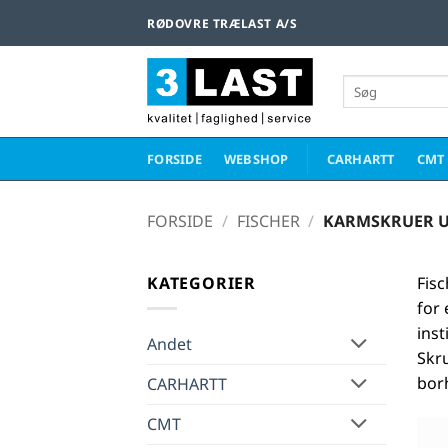
Fortsæt
RØDOVRE TRÆLAST A/S
til
indhold
Søg
efter:
FORSIDE
WEBSHOP
CARHARTT
CMT
FORSIDE
/
FISCHER
/
KARMSKRUER U
KATEGORIER
Fis
for
ins
Andet
Skru
bor
CARHARTT
CMT