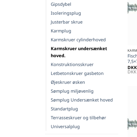
Gipsdybel
Isoleringsplug
Justerbar skrue
Karmplug
Karmskruer cylinderhoved
+
Karmskruer undersænket
KARM
hoved.
Fisc
7,5
Konstruktionsskruer
DKK
DKK
Letbetonskruer gasbeton
Øjeskruer øsken
Sømplug miljøvenlig
Sømplug Undersænket hoved
Standartplug
Terrasseskruer og tilbehør
Universalplug