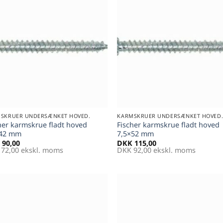
Føj til
Føj 
favoritter
favori
+
SKRUER UNDERSÆNKET HOVED.
KARMSKRUER UNDERSÆNKET HOVED
her karmskrue fladt hoved
Fischer karmskrue fladt hoved
×42 mm
7,5×52 mm
90,00
DKK
115,00
72,00
ekskl. moms
DKK
92,00
ekskl. moms
Føj til
Føj 
favoritter
favori