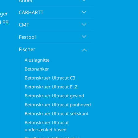
Andet
CARHARTT
rger
g og
CMT
Festool
Fischer
Aluslagnitte
Betonanker
Betonskruer Ultracut C3
Betonskruer Ultracut ELZ.
Betonskruer Ultracut gevind
Betonskruer Ultracut panhoved
Betonskruer Ultracut sekskant
Betonskruer Ultracut
undersænket hoved