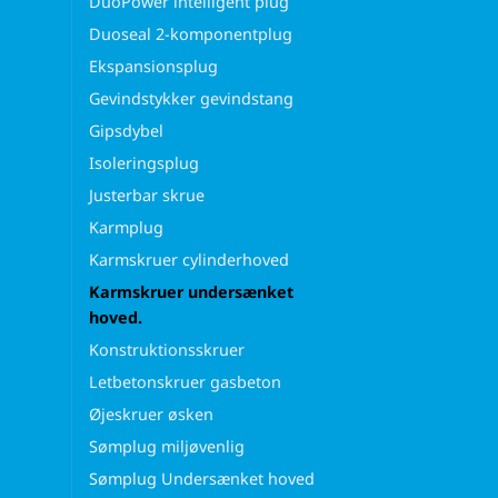
DuoPower intelligent plug
Duoseal 2-komponentplug
Ekspansionsplug
Gevindstykker gevindstang
Gipsdybel
Isoleringsplug
Justerbar skrue
Karmplug
Karmskruer cylinderhoved
Karmskruer undersænket
hoved.
Konstruktionsskruer
Letbetonskruer gasbeton
Øjeskruer øsken
Sømplug miljøvenlig
Sømplug Undersænket hoved