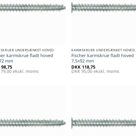
+
SKRUER UNDERSÆNKET HOVED.
KARMSKRUER UNDERSÆNKET HOVED
her karmskrue fladt hoved
Fischer karmskrue fladt hoved
×72 mm
7,5×92 mm
98,75
DKK
118,75
79,00
ekskl. moms
DKK
95,00
ekskl. moms
Føj til
Føj 
favoritter
favori