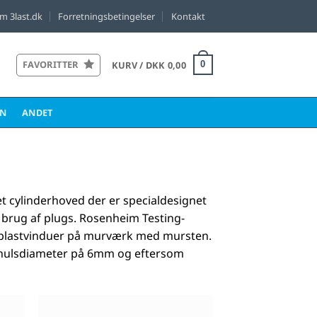
m 3last.dk
Forretningsbetingelser
Kontakt
FAVORITTER
KURV /
DKK
0,00
0
EN
ANDET
t cylinderhoved der er specialdesignet
brug af plugs. Rosenheim Testing-
af plastvinduer på murværk med mursten.
 borhulsdiameter på 6mm og eftersom