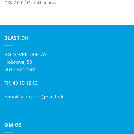
DKK
7.001,00
ekskl. moms
3LAST.DK
RØDOVRE TRÆLAST
Hobrovej 50
2610 Rødovre
Tlf.
40 10 12 12
E-mail:
webshop@3last.dk
OM OS