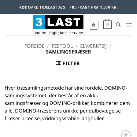
Fortsæt
RØDOVRE TRÆLAST A/S
FRI FRAGT FRA 1.500 KR.
til
indhold
0
FORSIDE
/
FESTOOL
/
ELVÆRKTØJ
/
SAMLINGSFRÆSER
FILTER
Hver træsamlingsmetode har sine fordele. DOMINO-
samlingssystemet, der består af en akku
samlingsfræser og DOMINO-brikker, kombinerer dem
alle. DOMINO-fræserens unikke pendulbevægelse
fræser præcise, vridningsstabile langhuller.