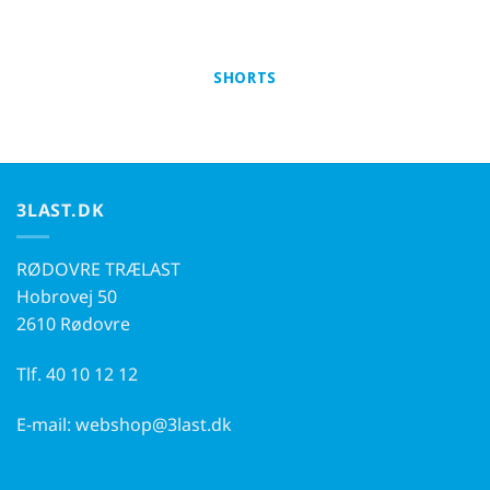
SHORTS
3LAST.DK
RØDOVRE TRÆLAST
Hobrovej 50
2610 Rødovre
Tlf.
40 10 12 12
E-mail:
webshop@3last.dk