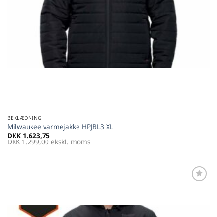
BEKLÆDNING
Milwaukee varmejakke HPJBL3 XL
DKK
1.623,75
DKK
1.299,00
ekskl. moms
Føj til
favoritter