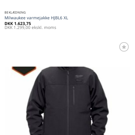
BEKLÆDNING
Milwaukee varmejakke HJBL6 XL
DKK
1.623,75
DKK
1.299,00
ekskl. moms
Føj til
favoritter