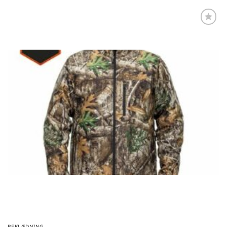
Føj til
favoritter
BEKLÆDNING