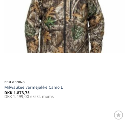
BEKLÆDNING
Milwaukee varmejakke Camo L
DKK
1.873,75
DKK
1.499,00
ekskl. moms
Føj til
favoritter