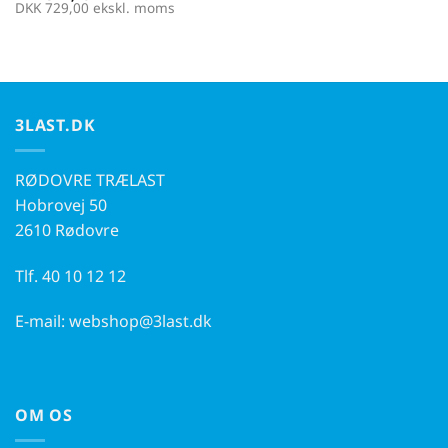
DKK
729,00
ekskl. moms
3LAST.DK
RØDOVRE TRÆLAST
Hobrovej 50
2610 Rødovre
Tlf.
40 10 12 12
E-mail:
webshop@3last.dk
OM OS