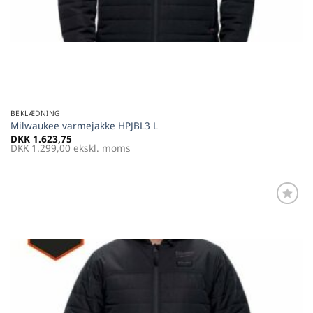
BEKLÆDNING
Milwaukee varmejakke HPJBL3 L
DKK
1.623,75
DKK
1.299,00
ekskl. moms
Føj til
favoritter