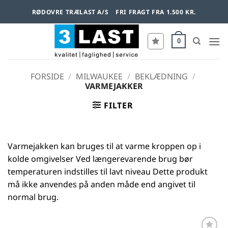
Fortsæt
RØDOVRE TRÆLAST A/S
FRI FRAGT FRA 1.500 KR.
til
indhold
0
FORSIDE
/
MILWAUKEE
/
BEKLÆDNING
/
VARMEJAKKER
FILTER
Varmejakken kan bruges til at varme kroppen op i
kolde omgivelser Ved længerevarende brug bør
temperaturen indstilles til lavt niveau Dette produkt
må ikke anvendes på anden måde end angivet til
normal brug.