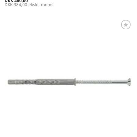
DKK
480,00
DKK
384,00
ekskl. moms
Føj til
favoritter