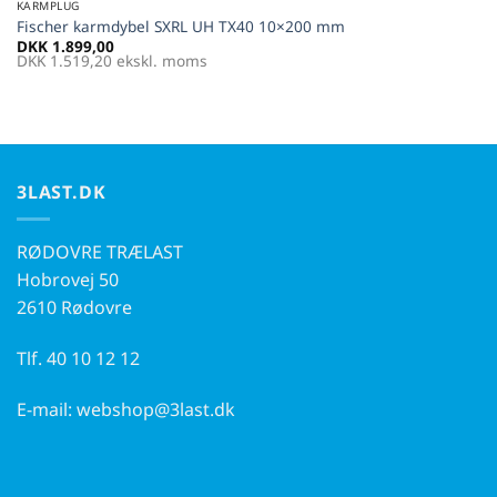
KARMPLUG
Fischer karmdybel SXRL UH TX40 10×200 mm
DKK
1.899,00
DKK
1.519,20
ekskl. moms
3LAST.DK
RØDOVRE TRÆLAST
Hobrovej 50
2610 Rødovre
Tlf.
40 10 12 12
E-mail:
webshop@3last.dk