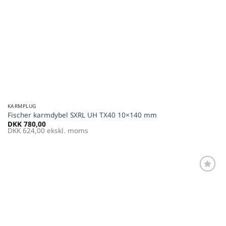
KARMPLUG
Fischer karmdybel SXRL UH TX40 10×140 mm
DKK
780,00
DKK
624,00
ekskl. moms
Føj til
favoritter