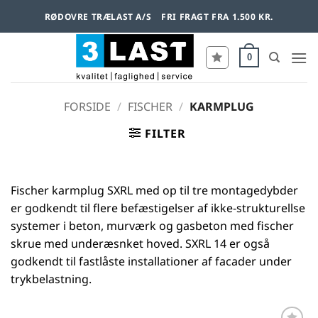
Fortsæt
RØDOVRE TRÆLAST A/S
FRI FRAGT FRA 1.500 KR.
til
indhold
0
FORSIDE
/
FISCHER
/
KARMPLUG
FILTER
Fischer karmplug SXRL med op til tre montagedybder
er godkendt til flere befæstigelser af ikke-strukturellse
systemer i beton, murværk og gasbeton med fischer
skrue med underæsnket hoved. SXRL 14 er også
godkendt til fastlåste installationer af facader under
trykbelastning.