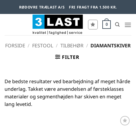
Fortsæt
RØDOVRE TRÆLAST A/S
FRI FRAGT FRA 1.500 KR.
til
indhold
0
FORSIDE
/
FESTOOL
/
TILBEHØR
/
DIAMANTSKIVER
FILTER
De bedste resultater ved bearbejdning af meget hårde
underlag. Takket være anvendelsen af førsteklasses
materialer og segmenthøjden har skiven en meget
lang levetid.
Føj til
favoritter