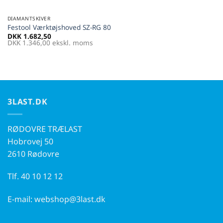
DIAMANTSKIVER
Festool Værktøjshoved SZ-RG 80
DKK
1.682,50
DKK
1.346,00
ekskl. moms
3LAST.DK
RØDOVRE TRÆLAST
Hobrovej 50
2610 Rødovre
Tlf.
40 10 12 12
E-mail:
webshop@3last.dk