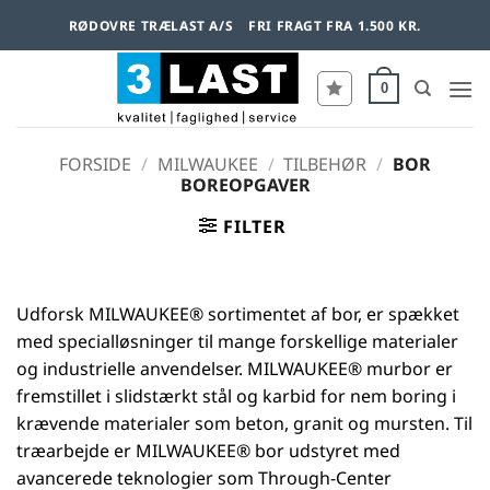
Fortsæt
RØDOVRE TRÆLAST A/S
FRI FRAGT FRA 1.500 KR.
til
indhold
0
FORSIDE
/
MILWAUKEE
/
TILBEHØR
/
BOR
BOREOPGAVER
FILTER
Udforsk MILWAUKEE® sortimentet af bor, er spækket
med specialløsninger til mange forskellige materialer
og industrielle anvendelser. MILWAUKEE® murbor er
fremstillet i slidstærkt stål og karbid for nem boring i
krævende materialer som beton, granit og mursten. Til
træarbejde er MILWAUKEE® bor udstyret med
avancerede teknologier som Through-Center