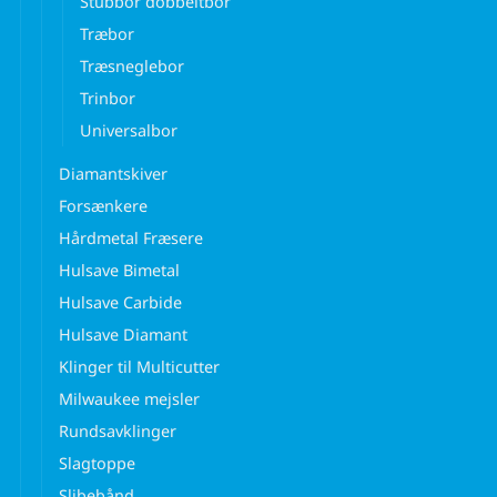
Stubbor dobbeltbor
Træbor
Træsneglebor
Trinbor
Universalbor
Diamantskiver
Forsænkere
Hårdmetal Fræsere
Hulsave Bimetal
Hulsave Carbide
Hulsave Diamant
Klinger til Multicutter
Milwaukee mejsler
Rundsavklinger
Slagtoppe
Slibebånd