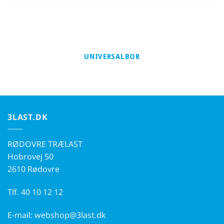
UNIVERSALBOR
3LAST.DK
RØDOVRE TRÆLAST
Hobrovej 50
2610 Rødovre
Tlf.
40 10 12 12
E-mail:
webshop@3last.dk