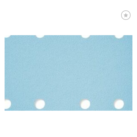
Føj til
favoritter