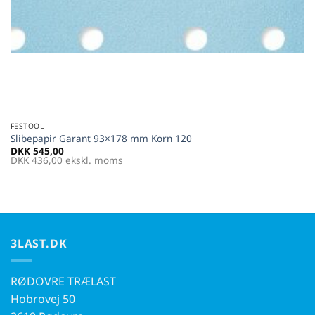
FESTOOL
Slibepapir Garant 93×178 mm Korn 120
DKK
545,00
DKK
436,00
ekskl. moms
3LAST.DK
RØDOVRE TRÆLAST
Hobrovej 50