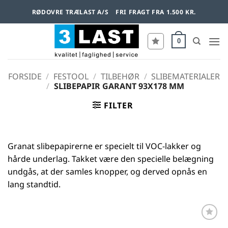
Fortsæt
RØDOVRE TRÆLAST A/S
FRI FRAGT FRA 1.500 KR.
til
indhold
0
FORSIDE
/
FESTOOL
/
TILBEHØR
/
SLIBEMATERIALER
/
SLIBEPAPIR GARANT 93X178 MM
FILTER
Granat slibepapirerne er specielt til VOC-lakker og
hårde underlag. Takket være den specielle belægning
undgås, at der samles knopper, og derved opnås en
lang standtid.
Føj til