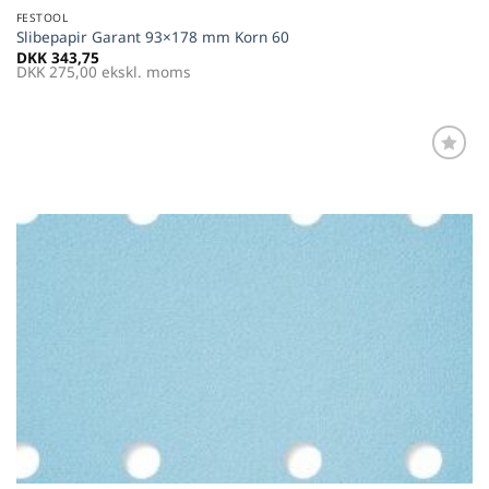
FESTOOL
Slibepapir Garant 93×178 mm Korn 60
DKK
343,75
DKK
275,00
ekskl. moms
Føj til
favoritter