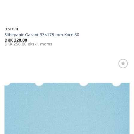
FESTOOL
Slibepapir Garant 93×178 mm Korn 80
DKK
320,00
DKK
256,00
ekskl. moms
Føj til
favoritter