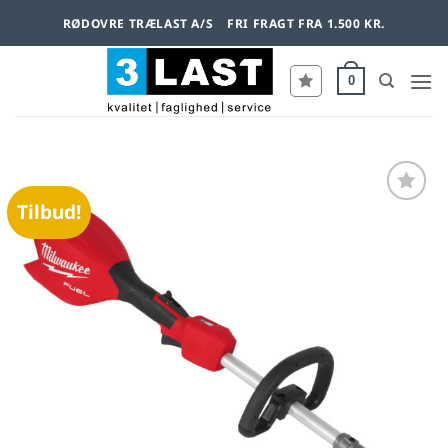
Fortsæt
RØDOVRE TRÆLAST A/S
FRI FRAGT FRA 1.500 KR.
til
indhold
0
Tilbud!
Føj til
favoritter