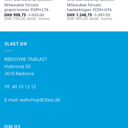
Milwaukee forsats
Milwaukee forsats
græstrimmer FOPH-LTA
hækkeklipper FOPH-HTA
DKK
998,75
1.025,00
DKK
1.248,75
1.387,50
DKK
799,00
ekskl. moms
DKK
999,00
ekskl. moms
3LAST.DK
RØDOVRE TRÆLAST
Hobrovej 50
2610 Rødovre
Tlf.
40 10 12 12
E-mail:
webshop@3last.dk
OM OS