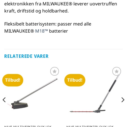
elektronikken fra MILWAUKEE® leverer uovertruffen
kraft, driftstid og holdbarhed.
Fleksibelt batterisystem: passer med alle
MILWAUKEE®
M18™
batterier
RELATEREDE VARER
Tilbud!
Tilbud!
Føj til
Føj til
favoritter
favoritter
HAVE MULTIVÆRKTØJ QUIK-LOK
HAVE MULTIVÆRKTØJ QUIK-LOK