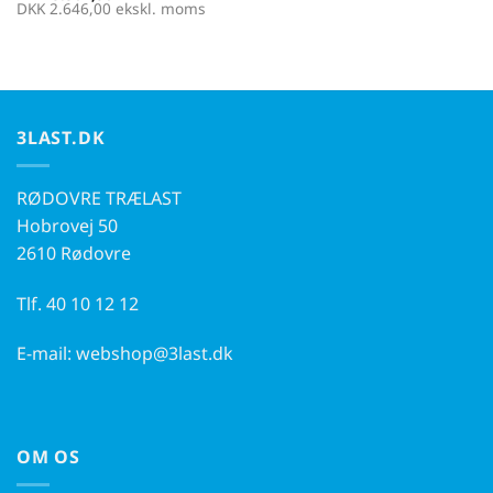
DKK
2.646,00
ekskl. moms
3LAST.DK
RØDOVRE TRÆLAST
Hobrovej 50
2610 Rødovre
Tlf.
40 10 12 12
E-mail:
webshop@3last.dk
OM OS