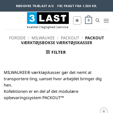
Fortsæt
RØDOVRE TRÆLAST A/S
FRI FRAGT FRA 1.500 KR.
til
indhold
0
FORSIDE
/
MILWAUKEE
/
PACKOUT
/
PACKOUT
VÆRKTØJSBOKSE VÆRKTØJSKASSER
FILTER
MILWAUKEE® værktøjskasser gør det nemt at
transportere ting, uanset hvor arbejdet bringer dig
hen.
Kollektionen er en del af det modulære
opbevaringssystem PACKOUT™