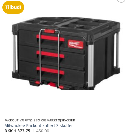
Tilbud!
Føj til
favoritter
PACKOUT VÆRKTØJSBOKSE VÆRKTØJSKASSER
Milwaukee Packout kuffert 3 skuffer
DKK
1.373,75
1.450,00