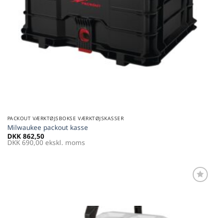
PACKOUT VÆRKTØJSBOKSE VÆRKTØJSKASSER
Milwaukee packout kasse
DKK
862,50
DKK
690,00
ekskl. moms
Føj til
favoritter