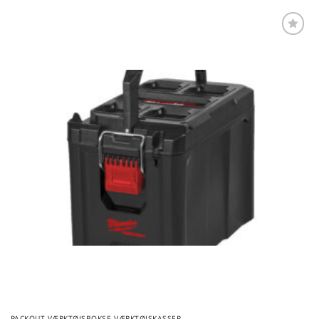
Føj til
favoritter
PACKOUT VÆRKTØJSBOKSE VÆRKTØJSKASSER