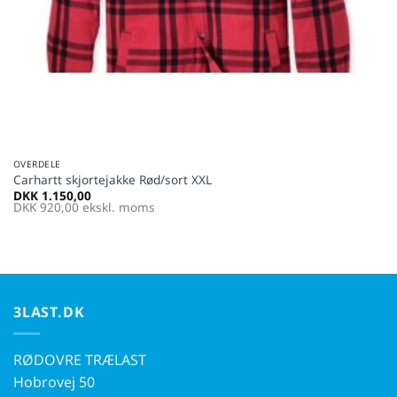
OVERDELE
Carhartt skjortejakke Rød/sort XXL
DKK
1.150,00
DKK
920,00
ekskl. moms
3LAST.DK
RØDOVRE TRÆLAST
Hobrovej 50