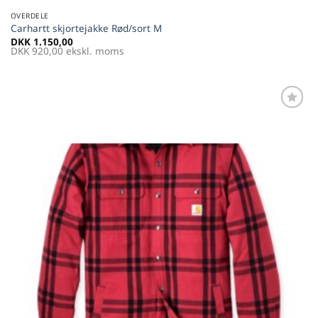
OVERDELE
Carhartt skjortejakke Rød/sort M
DKK
1.150,00
DKK
920,00
ekskl. moms
Føj til
favoritter