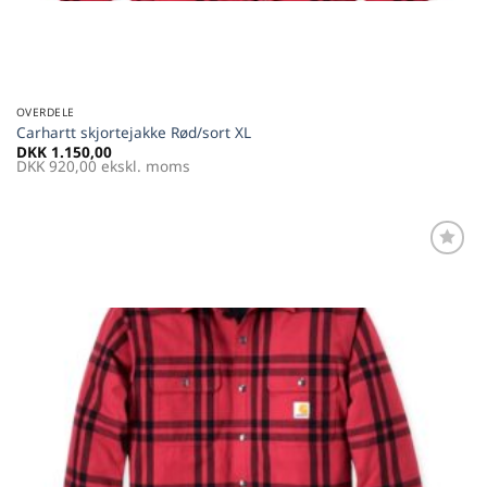
OVERDELE
Carhartt skjortejakke Rød/sort XL
DKK
1.150,00
DKK
920,00
ekskl. moms
Føj til
favoritter