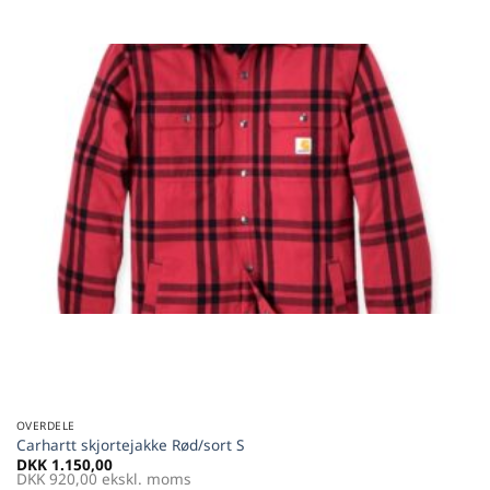
Føj til
favoritter
OVERDELE
Carhartt skjortejakke Rød/sort S
DKK
1.150,00
DKK
920,00
ekskl. moms