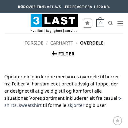
Fortsæt
RØDOVRE TRÆLAST A/S
FRI FRAGT FRA 1.500 KR.
til
indhold
0
FORSIDE
/
CARHARTT
/
OVERDELE
FILTER
Opdater din garderobe med vores overdele til herrer
fra Feiber. Vi har samlet et bredt udvalg af toppe, der
er designet til at give dig stil og komfort i alle
situationer. Vores sortiment inkluderer alt fra casual
t-
shirts
,
sweatshirt
til formelle
skjorter
og bluser.